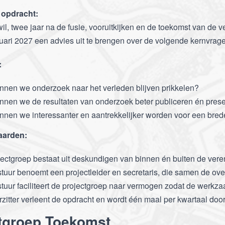
 opdracht:
wil, twee jaar na de fusie, vooruitkijken en de toekomst van de 
anuari 2027 een advies uit te brengen over de volgende kernvrag
:
nnen we onderzoek naar het verleden blijven prikkelen?
nnen we de resultaten van onderzoek beter publiceren én pres
nen we interessanter en aantrekkelijker worden voor een brede
arden:
ectgroep bestaat uit deskundigen van binnen én buiten de vere
tuur benoemt een projectleider en secretaris, die samen de ove
tuur faciliteert de projectgroep naar vermogen zodat de werk
zitter verleent de opdracht en wordt één maal per kwartaal door
tgroep Toekomst