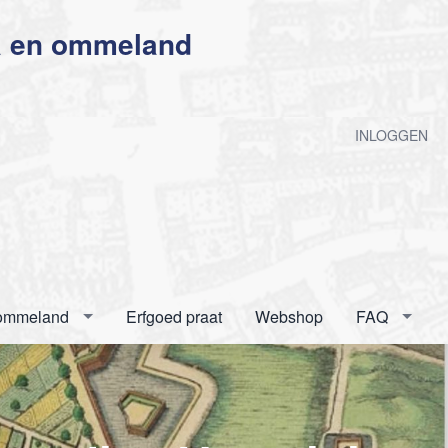
a en ommeland
n
INLOGGEN
 ommeland
Erfgoed praat
Webshop
FAQ