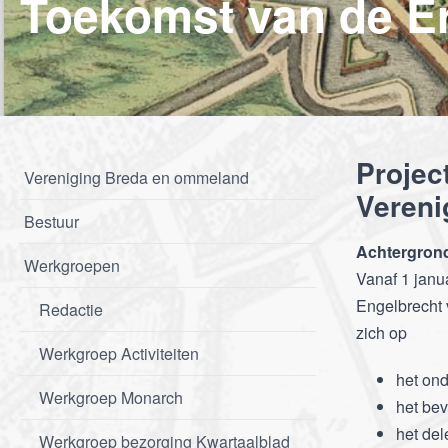
Projec
Vereniging Breda en ommeland
Veren
Bestuur
Achtergron
Werkgroepen
Vanaf 1 janu
Engelbrecht 
Redactie
zich op
Werkgroep Activiteiten
het on
Werkgroep Monarch
het be
het del
Werkgroep bezorging Kwartaalblad