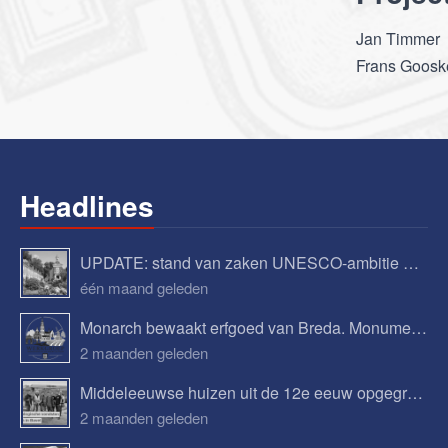
Jan Timmer
Frans Goosk
Headlines
UPDATE: stand van zaken UNESCO-ambitie Begijnhof Breda
één maand geleden
Monarch bewaakt erfgoed van Breda. Monumenten, verhalen en toekomstplannen.
2 maanden geleden
Middeleeuwse huizen uit de 12e eeuw opgegraven in Bavel
2 maanden geleden