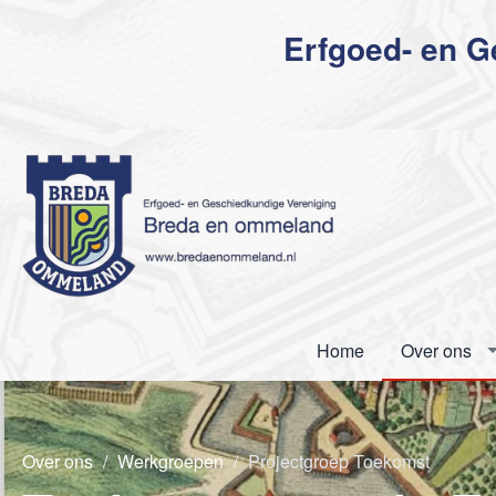
Erfgoed- en 
Home
Over ons
Over ons
Werkgroepen
Projectgroep Toekomst