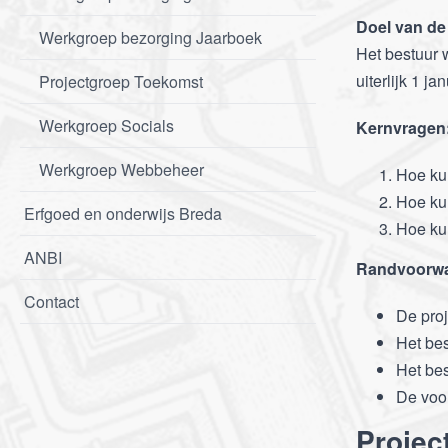
Doel van de
Werkgroep bezorging Jaarboek
Het bestuur 
uiterlijk 1 j
Projectgroep Toekomst
Werkgroep Socials
Kernvragen
Werkgroep Webbeheer
Hoe ku
Hoe ku
Erfgoed en onderwijs Breda
Hoe kun
ANBI
Randvoorwa
Contact
De proj
Het bes
Het bes
De voor
Projec