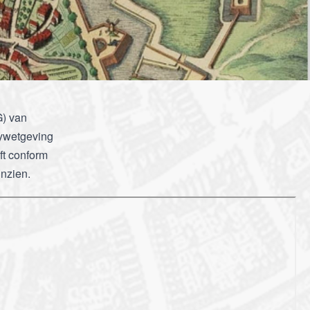
) van
cywetgeving
ft conform
inzien.