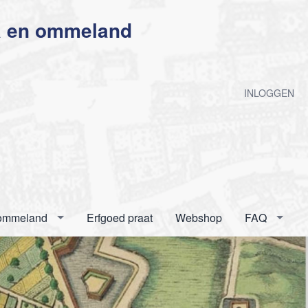
a en ommeland
n
INLOGGEN
 ommeland
Erfgoed praat
Webshop
FAQ