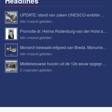
Headlines
UPDATE: stand van zaken UNESCO-ambitie Begijnhof Breda
één maand geleden
Promotie dr. Helma Rodenburg-van der Holst aan Tilburg University
één maand geleden
Monarch bewaakt erfgoed van Breda. Monumenten, verhalen en toekomstplannen.
één maand geleden
Middeleeuwse huizen uit de 12e eeuw opgegraven in Bavel
2 maanden geleden