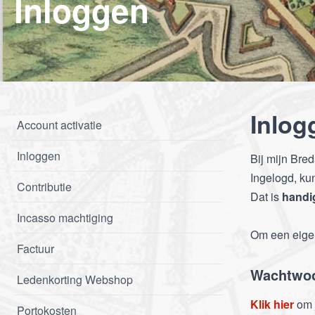
Inloggen
Inlog
Account activatie
Inloggen
Bij mijn Bre
Ingelogd, ku
Contributie
Dat is
handi
Incasso machtiging
Om een eigen
Factuur
Wachtwoo
Ledenkorting Webshop
Klik hier
om 
Portokosten