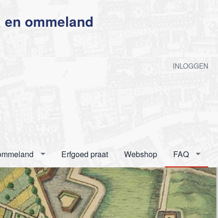
a en ommeland
n
INLOGGEN
 ommeland
Erfgoed praat
Webshop
FAQ