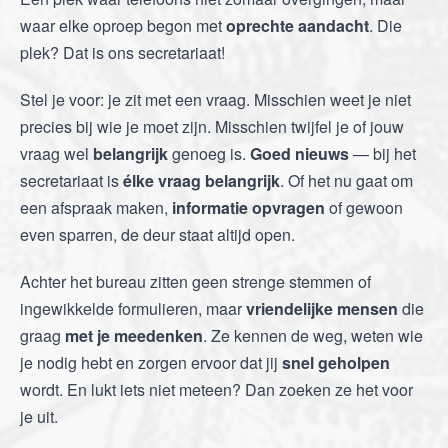
waar elke oproep begon met
oprechte aandacht
. Die
plek? Dat is ons secretariaat!
Stel je voor: je zit met een vraag. Misschien weet je niet
precies bij wie je moet zijn. Misschien twijfel je of jouw
vraag wel
belangrijk
genoeg is.
Goed nieuws
— bij het
secretariaat is
élke vraag belangrijk
. Of het nu gaat om
een afspraak maken,
informatie opvragen
of gewoon
even sparren, de deur staat altijd open.
Achter het bureau zitten geen strenge stemmen of
ingewikkelde formulieren, maar
vriendelijke mensen
die
graag
met je meedenken
. Ze kennen de weg, weten wie
je nodig hebt en zorgen ervoor dat jij
snel geholpen
wordt. En lukt iets niet meteen? Dan zoeken ze het voor
je uit.