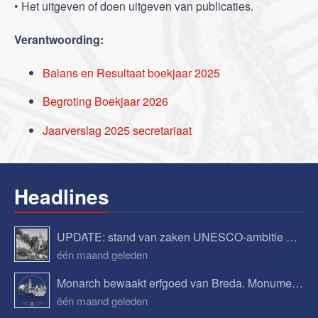
• Het uitgeven of doen uitgeven van publicaties.
Verantwoording:
Balans en Resultaat boekjaar 2025
Begroting Boekjaar 2026
Jaarverslag 2025 secretariaat
Headlines
UPDATE: stand van zaken UNESCO-ambitie Begijnhof Breda
één maand geleden
Monarch bewaakt erfgoed van Breda. Monumenten, verhalen en toekomstplannen.
één maand geleden